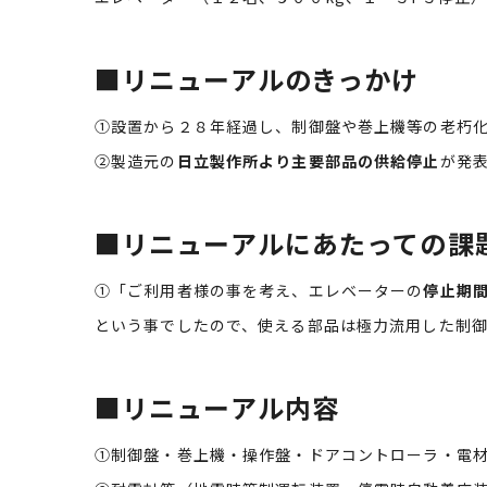
■リニューアルのきっかけ
①設置から２８年経過し、制御盤や巻上機等の老朽
②製造元の
日立製作所より主要部品の供給停止
が発
■リニューアルにあたっての課
①「ご利用者様の事を考え、エレベーターの
停止期
という事でしたので、使える部品は極力流用した制
■リニューアル内容
①制御盤・巻上機・操作盤・ドアコントローラ・電