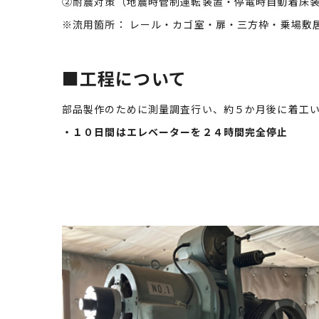
②耐震対策（地震時管制運転装置・停電時自動着床
※流用箇所： レール・カゴ室・扉・三方枠・乗場敷
■工程について
部品製作のために測量調査行い、約５か月後に着工
・１０
日間はエレベーターを２４時間完全停止