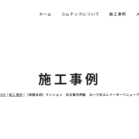
ホーム
コムテックについて
施工事例
施工事例
OME
|
施工事例
|
【世田谷区】マンション 日立製作所製 ロープ式エレベーターリニュー