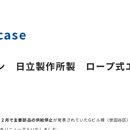
case
ン 日立製作所製 ロープ式
１２月で主要部品の供給停止
が発表されていたGビル様（世田谷区
）をリニューアルいたしました。