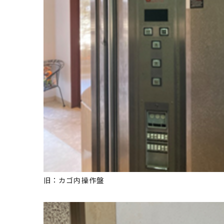
旧：カゴ内操作盤