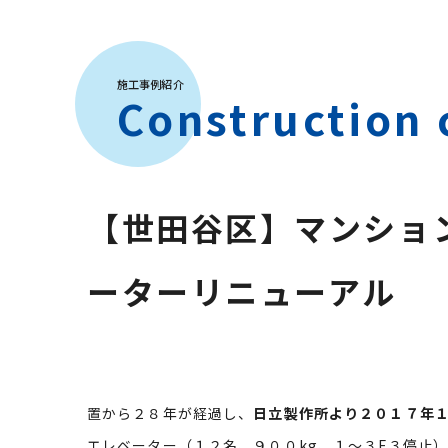
施工事例紹介
Construction 
【世田谷区】マンショ
ーターリニューアル
置から２８年が経過し、
日立製作所より２０１７年
エレベーター（１２名、９００kg、１～３F３停止