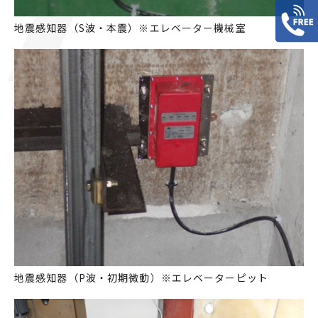
地震感知器（S波・本震）※エレベーター機械室
地震感知器（P波・初期微動）※エレベーターピット