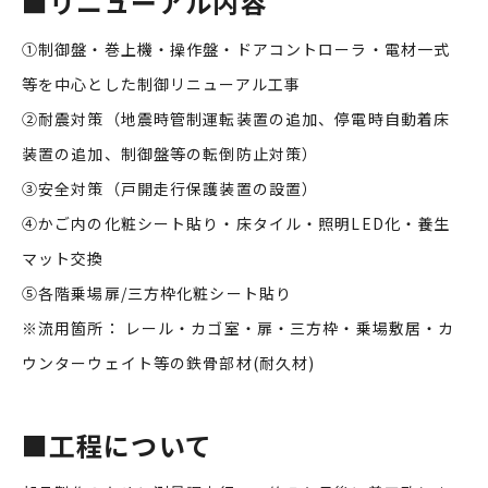
■
リニューアル内容
①制御盤・巻上機・操作盤・ドアコントローラ・電材一式
等を中心とした制御リニューアル工事
②耐震対策（地震時管制運転装置の追加、停電時自動着床
装置の追加、制御盤等の転倒防止対策）
③安全対策（戸開走行保護装置の設置）
④かご内の化粧シート貼り・床タイル・照明LED化・養生
マット交換
⑤各階乗場扉/三方枠化粧シート貼り
※流用箇所： レール・カゴ室・扉・三方枠・乗場敷居・カ
ウンターウェイト等の鉄骨部材(耐久材)
■
工程について