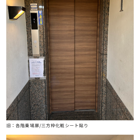
旧：各階乗場扉/三方枠化粧シート貼り