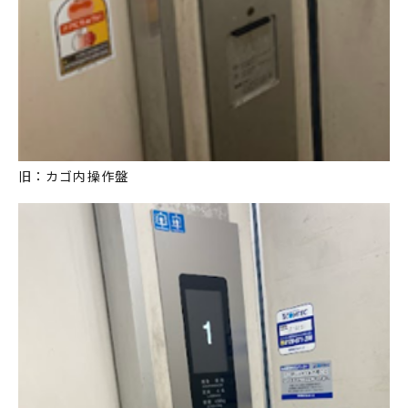
旧：カゴ内操作盤