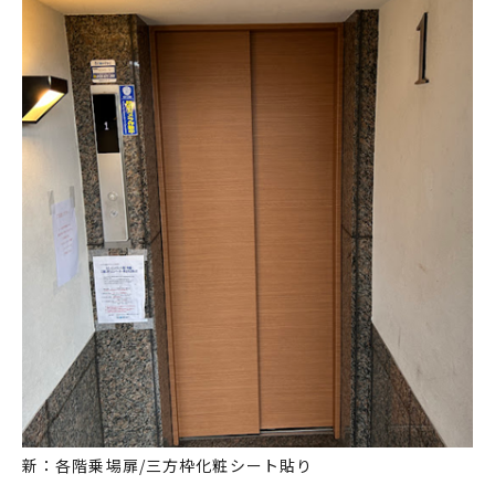
新：各階乗場扉/三方枠化粧シート貼り