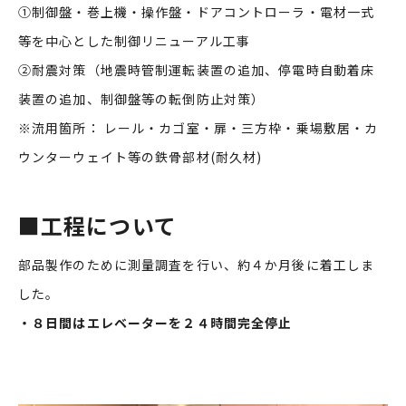
①制御盤・巻上機・操作盤・ドアコントローラ・電材一式
等を中心とした制御リニューアル工事
②耐震対策（地震時管制運転装置の追加、停電時自動着床
装置の追加、制御盤等の転倒防止対策）
※流用箇所： レール・カゴ室・扉・三方枠・乗場敷居・カ
ウンターウェイト等の鉄骨部材(耐久材)
■
工程について
部品製作のために測量調査を行い、約４か月後に着工しま
した。
・８日間はエレベーターを２４時間完全停止