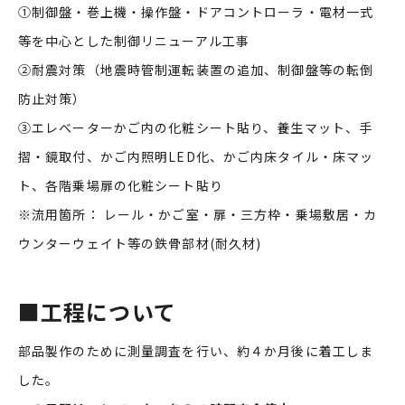
①制御盤・巻上機・操作盤・ドアコントローラ・電材一式
等を中心とした制御リニューアル工事
②耐震対策（地震時管制運転装置の追加、制御盤等の転倒
防止対策）
③エレベーターかご内の化粧シート貼り、養生マット、手
摺・鏡取付、かご内照明LED化、かご内床タイル・床マッ
ト、各階乗場扉の化粧シート貼り
※流用箇所： レール・かご室・扉・三方枠・乗場敷居・カ
ウンターウェイト等の鉄骨部材(耐久材)
■
工程について
部品製作のために測量調査を行い、約４か月後に着工しま
した。