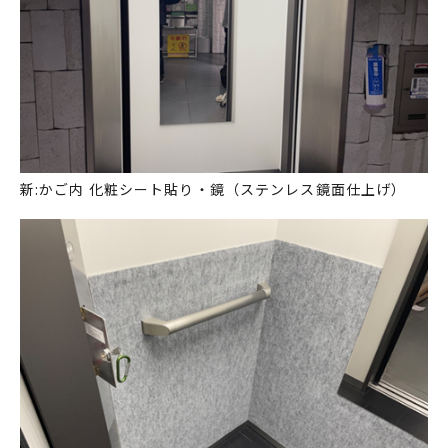
新:かご内 化粧シート貼り・鏡（ステンレス鏡面仕上げ）